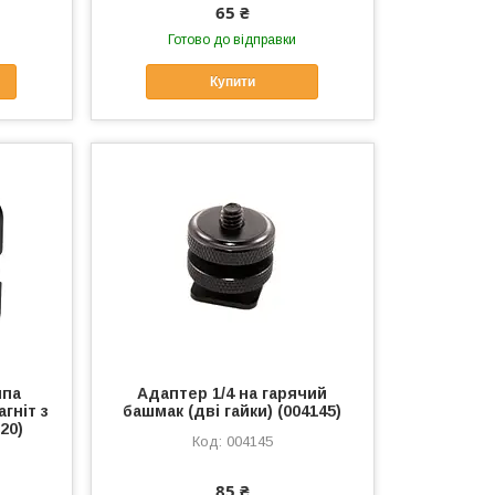
65 ₴
Готово до відправки
Купити
мпа
Адаптер 1/4 на гарячий
гніт з
башмак (дві гайки) (004145)
20)
004145
85 ₴