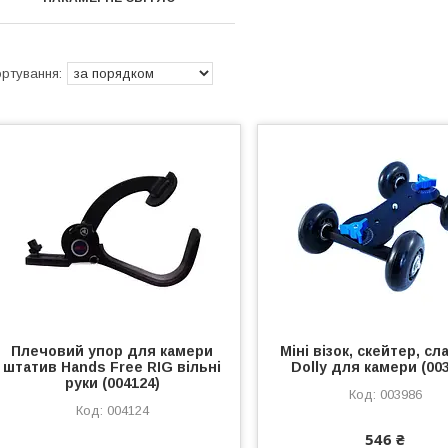
Плечовий упор для камери
Міні візок, скейтер, сл
штатив Hands Free RIG вільні
Dolly для камери (00
руки (004124)
003986
004124
546 ₴