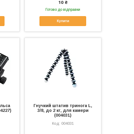
10 ₴
Готово до відправки
Купити
ельса
Гнучкий штатив тринога L,
04227)
3/8, до 2 кг, для камери
(004031)
004031