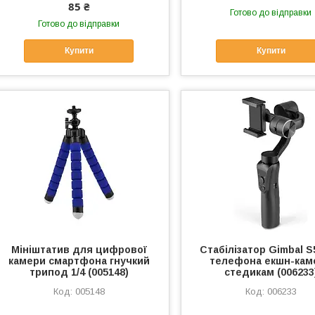
85 ₴
Готово до відправки
Готово до відправки
Купити
Купити
Мініштатив для цифрової
Стабілізатор Gimbal S
камери смартфона гнучкий
телефона екшн-кам
трипод 1/4 (005148)
стедикам (006233
005148
006233