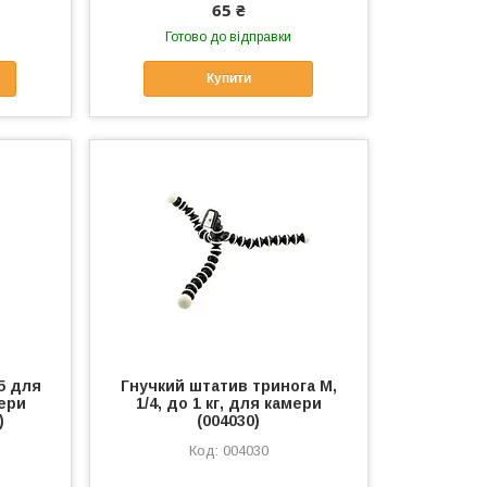
65 ₴
Готово до відправки
Купити
5 для
Гнучкий штатив тринога M,
ери
1/4, до 1 кг, для камери
)
(004030)
004030