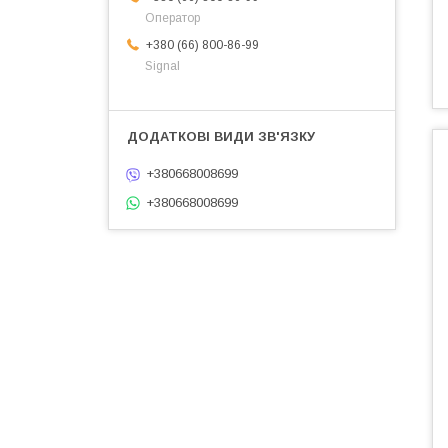
Оператор
+380 (66) 800-86-99
Signal
+380668008699
+380668008699