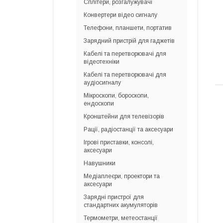
Сплітери, розгалужувачі
Конвертери відео сигналу
Телефони, планшети, портатив
Зарядний пристрій для гаджетів
Кабелі та перетворювачі для
відеотехніки
Кабелі та перетворювачі для
аудіосигналу
Мікроскопи, бороскопи,
ендоскопи
Кронштейни для телевізорів
Рації, радіостанції та аксесуари
Ігрові приставки, консолі,
аксесуари
Навушники
Медіаплеєри, проектори та
аксесуари
Зарядні пристрої для
стандартних акумуляторів
Термометри, метеостанції