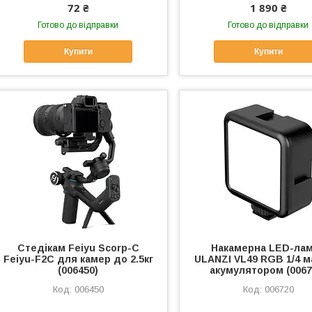
72 ₴
1 890 ₴
Готово до відправки
Готово до відправки
Купити
Купити
Стедікам Feiyu Scorp-C
Накамерна LED-ла
Feiyu-F2C для камер до 2.5кг
ULANZI VL49 RGB 1/4 ма
(006450)
акумулятором (0067
006450
006720