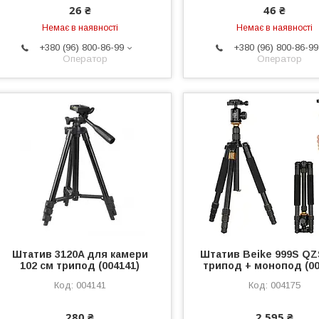
26 ₴
46 ₴
Немає в наявності
Немає в наявності
+380 (96) 800-86-99
+380 (96) 800-86-99
Оператор
Оператор
Штатив 3120A для камери
Штатив Beike 999S QZ
102 см трипод (004141)
трипод + монопод (00
004141
004175
280 ₴
2 595 ₴