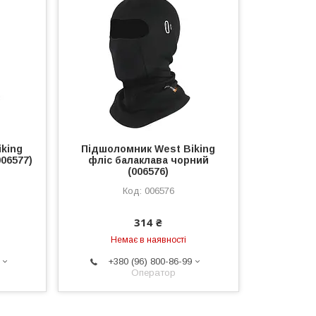
king
Підшоломник West Biking
006577)
фліс балаклава чорний
(006576)
006576
314 ₴
Немає в наявності
+380 (96) 800-86-99
Оператор