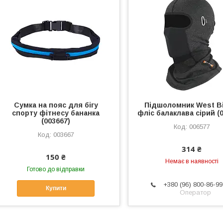
Сумка на пояс для бігу
Підшоломник West Bi
спорту фітнесу бананка
фліс балаклава сірий (
(003667)
006577
003667
314 ₴
150 ₴
Немає в наявності
Готово до відправки
+380 (96) 800-86-99
Купити
Оператор