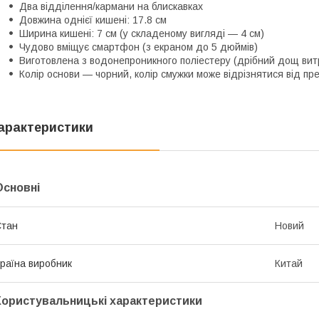
Два відділення/кармани на блискавках
Довжина однієї кишені: 17.8 см
Ширина кишені: 7 см (у складеному вигляді — 4 см)
Чудово вміщує смартфон (з екраном до 5 дюймів)
Виготовлена з водонепроникного поліестеру (дрібний дощ витр
Колір основи — чорний, колір смужки може відрізнятися від пр
арактеристики
Основні
Стан
Новий
раїна виробник
Китай
Користувальницькі характеристики