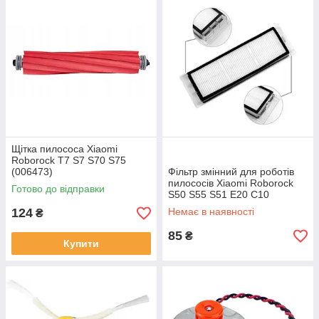
Щітка пилососа Xiaomi
Roborock T7 S7 S70 S75
(006473)
Фільтр змінний для роботів
пилососів Xiaomi Roborock
Готово до відправки
S50 S55 S51 E20 C10
(000762)
124
Немає в наявності
₴
85
₴
Купити