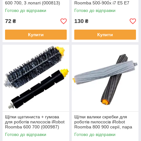
600 700, 3 лопаті (000813)
Roomba 500-900x i7 E5 E7
(000800)
Готово до відправки
Готово до відправки
72
130
₴
₴
Купити
Купити
Щітки щетиниста + гумова
Щітки валики скребки для
для роботів пилососів iRobot
роботів пилососів iRobot
Roomba 600 700 (000987)
Roomba 800 900 серії, пара
(001001)
Готово до відправки
Готово до відправки