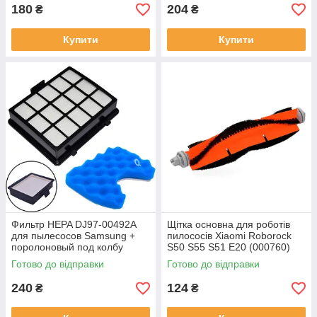
180
204
₴
₴
Купити
Купити
Фильтр HEPA DJ97-00492A
Щітка основна для роботів
для пылесосов Samsung +
пилососів Xiaomi Roborock
поролоновый под колбу
S50 S55 S51 E20 (000760)
(000881)
Готово до відправки
Готово до відправки
240
124
₴
₴