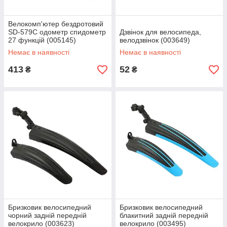
Велокомп'ютер бездротовий
SD-579C одометр спидометр
Дзвінок для велосипеда,
27 функцій (005145)
велодзвінок (003649)
Немає в наявності
Немає в наявності
413
52
₴
₴
Бризковик велосипедний
Бризковик велосипедний
чорний задній передній
блакитний задній передній
велокрило (003623)
велокрило (003495)