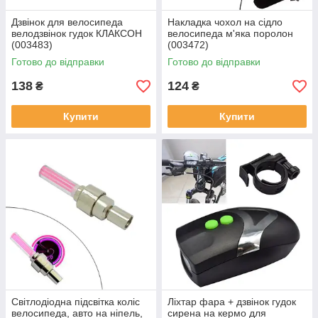
Дзвінок для велосипеда
Накладка чохол на сідло
велодзвінок гудок КЛАКСОН
велосипеда м'яка поролон
(003483)
(003472)
Готово до відправки
Готово до відправки
138
124
₴
₴
Купити
Купити
Світлодіодна підсвітка коліс
Ліхтар фара + дзвінок гудок
велосипеда, авто на ніпель,
сирена на кермо для