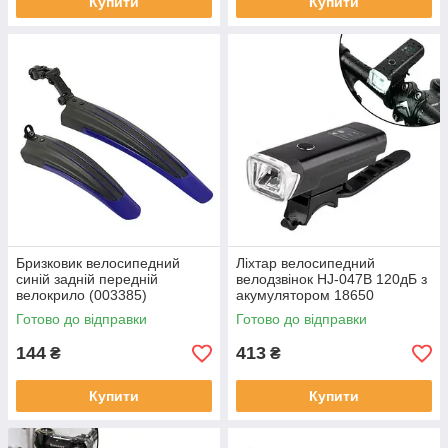
Купити
Купити
Бризковик велосипедний
Ліхтар велосипедний
синій задній передній
велодзвінок HJ-047B 120дБ з
велокрило (003385)
акумулятором 18650
(005153)
Готово до відправки
Готово до відправки
144
413
₴
₴
Купити
Купити