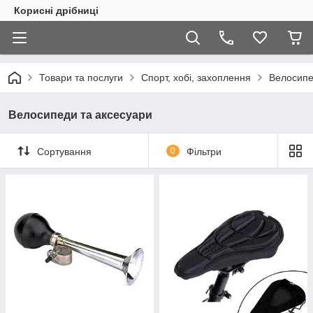
Корисні дрібниці
Товари та послуги
Спорт, хобі, захоплення
Велосипе
Велосипеди та аксесуари
Сортування
0
Фільтри