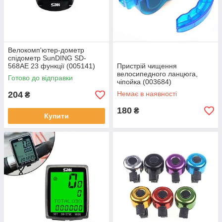
Велокомп'ютер-дометр
спідометр SunDING SD-
568AE 23 функції (005141)
Пристрій чищення
велосипедного ланцюга,
Готово до відправки
чіпойка (003684)
204
Немає в наявності
₴
180
₴
Купити