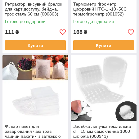
Ретрактор, висувний брелок
Термометр гігрометр
для карт доступу, бейджа,
цифровий HTC-1 -10~50C
трос сталь 60 см (000863)
термогігрометр (001052)
Готово до відправки
Готово до відправки
111
168
₴
₴
Купити
Купити
Фільтр пакет для
Застібка липучка текстильна
заварювання чаю трав
d = 15 мм самоклейна 1000
чайний пакетик із затяжкою
шт. біла (000943)