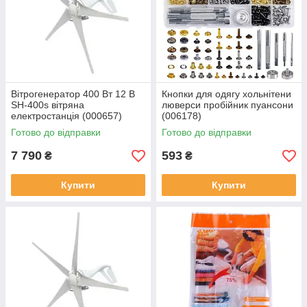
Вітрогенератор 400 Вт 12 В
Кнопки для одягу хольнітени
SH-400s вітряна
люверси пробійник пуансони
електростанція (000657)
(006178)
Готово до відправки
Готово до відправки
7 790
593
₴
₴
Купити
Купити