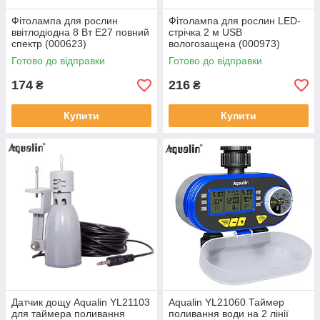
Фітолампа для рослин
Фітолампа для рослин LED-
ввітлодіодна 8 Вт E27 повний
стрічка 2 м USB
спектр (000623)
вологозащена (000973)
Готово до відправки
Готово до відправки
174
216
₴
₴
Купити
Купити
Датчик дощу Aqualin YL21103
Aqualin YL21060 Таймер
для таймера поливання
поливання води на 2 лінії