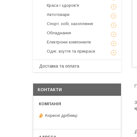
Краса і здоров'я
Автотовари
Спорт, хобі, захоплення
Обладнання
Електронні компоненти
Одяг, взуття та прикраси
Доставка та оплата
П
КОНТАКТИ
З
к
Kорисні дрібниці
Д