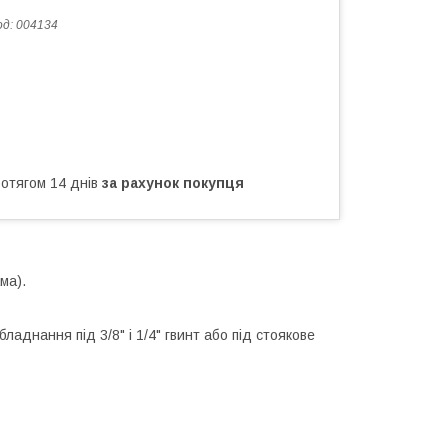
од:
004134
ротягом 14 днів
за рахунок покупця
ма).
ладнання під 3/8" і 1/4" гвинт або під стоякове