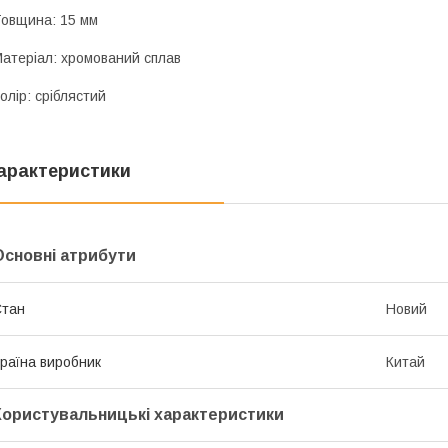
овщина: 15 мм
атеріал: хромований сплав
олір: сріблястий
арактеристики
Основні атрибути
Стан
Новий
раїна виробник
Китай
Користувальницькі характеристики