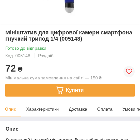
Мініштатив для цифрової камери смартфона
гнучкий трипод 1/4 (005148)
Готово до відправки
Код: 005148
Роздріб
72
₴
Мінімальна сума замовлення на сайті — 150 ₴
Купити
Опис
Характеристики
Доставка
Оплата
Умови п
Опис
Компактний і гнучкий мініштатив. Дуже добре підходить для