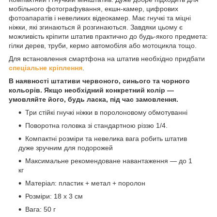
мобільного фотографування, екшн-камер, цифрових
фотоапаратів і невеликих відеокамер. Має гнучкі та міцні
ніжки, які згинаються й розгинаються. Завдяки цьому є
можливість кріпити штатив практично до будь-якого предмета:
гілки дерев, труби, кермо автомобіля або мотоцикла тощо.
Для встановлення смартфона на штатив необхідно придбати
спеціальне кріплення
.
В наявності штативи червоного, синього та чорного
кольорів. Якщо необхідний конкретний колір —
умовляйте його, будь ласка, під час замовлення.
Три стійкі гнучкі ніжки в поролоновому обмотуванні
Поворотна головка зі стандартною різзю 1/4.
Компактні розміри та невелика вага робить штатив
дуже зручним для подорожей
Максимальне рекомендоване навантаження — до 1
кг
Матеріал: пластик + метал + поролон
Розміри: 18 х 3 см
Вага: 50 г