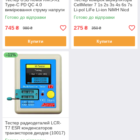
Type-C PD QC 4.0
CellMeter 7 1s 2s 3s 4s 6s 7s
вимірювання струму напруги
Li-pol LiFe Li-ion NiMH Nicd
потужності (007648)
(001077)
Готово до відправки
Готово до відправки
745
275
₴
₴
980 ₴
350 ₴
Купити
Купити
–11%
Тестер радиодеталей LCR-
T7 ESR конденсаторов
транзисторов диодов (10017)