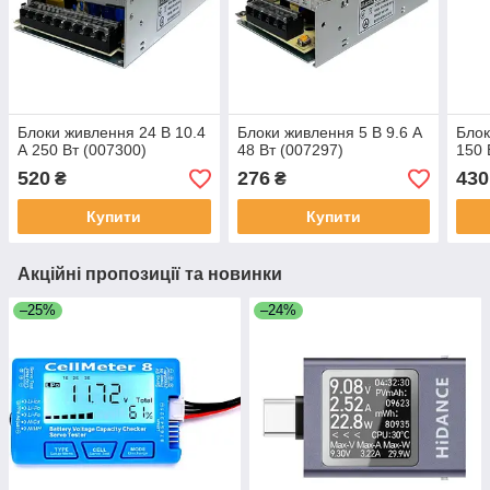
Блоки живлення 24 В 10.4
Блоки живлення 5 В 9.6 А
Блок
А 250 Вт (007300)
48 Вт (007297)
150 
520
276
430
₴
₴
Купити
Купити
Акційні пропозиції та новинки
–25%
–24%