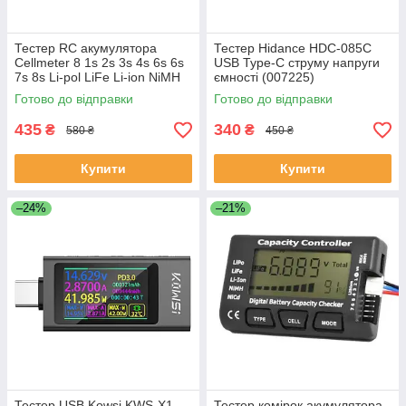
Тестер RC акумулятора
Тестер Hidance HDC-085C
Cellmeter 8 1s 2s 3s 4s 6s 6s
USB Type-C струму напруги
7s 8s Li-pol LiFe Li-ion NiMH
ємності (007225)
Nicd (10046)
Готово до відправки
Готово до відправки
435
340
₴
₴
580 ₴
450 ₴
Купити
Купити
–24%
–21%
Тестер USB Kowsi KWS-X1
Тестер комірок акумулятора