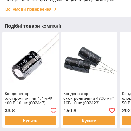
Всі умови повернення
Подібні товари компанії
Конденсатор
Конденсатор
Кон
електролітичний 4.7 мкФ
електролітичний 4700 мкФ
елек
400 В 10 шт (002447)
16В 10шт (002423)
50 В
33
150
292
₴
₴
Купити
Купити