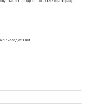
овується в RepRap проєктах (3D-принтерах).
 А з охолодженням