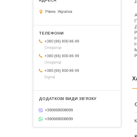
Д
Рівне, Україна
А
П
Д
Р
Н
+380 (96) 800-86-99
Н
Оператор
М
Р
+380 (66) 800-86-99
Оператор
+380 (66) 800-86-99
Signal
Х
+380668008699
+380668008699
К