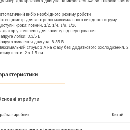
райвер для крокового двигуна на мікросхемі A4988. Широко застос
втоматичний вибір необхідного режиму роботи
отенціометр для контролю максимального вихідного струму
оступні кроки: повний, 1/2, 1/4, 1/8, 1/16
адіатор у комплекті для захисту від перегрівання
апруга логіки: 3.3/5 В
апруга живлення двигуна: 8-35 В
аксимальний струм: 1 А на фазу без додаткового охолодження, 2
озмір плати: 2 х 1.5 см
арактеристики
Основні атрибути
раїна виробник
Китай
Користувальницькі характеристики