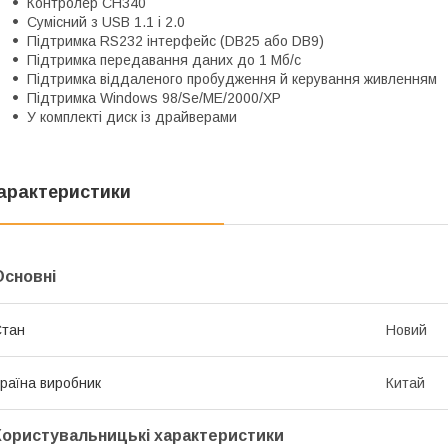
Контролер CH340
Сумісний з USB 1.1 і 2.0
Підтримка RS232 інтерфейс (DB25 або DB9)
Підтримка передавання даних до 1 Мб/с
Підтримка віддаленого пробудження й керування живленням
Підтримка Windows 98/Se/ME/2000/XP
У комплекті диск із драйверами
арактеристики
Основні
Стан
Новий
раїна виробник
Китай
Користувальницькі характеристики