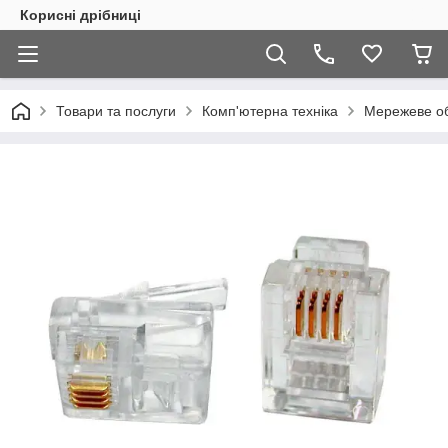
Корисні дрібниці
Товари та послуги
Комп'ютерна техніка
Мережеве о