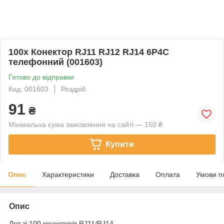
100x Конектор RJ11 RJ12 RJ14 6P4C
телефонний (001603)
Готово до відправки
Код: 001603
Роздріб
91
₴
Мінімальна сума замовлення на сайті — 150 ₴
Купити
Опис
Характеристики
Доставка
Оплата
Умови п
Опис
Лот зі 100 конекторів RJ11/RJ14