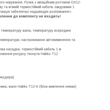
ого керування. Ручка з авіаційним роз'ємом GX12-
ку та м'який термостійкий кабель завдовжки 1
танція забезпечує надшвидке розігрівання і
ивлення до комплекту не входить!
у температуру жала, температуру всередині
температури, настроювання автовимкнення та
ова насадка, термостійкий кабель 1 м
еження ресурсу тиснути Hakko T12
енкодера)
ика, жало Hakko T12-K (блок живлення немає)