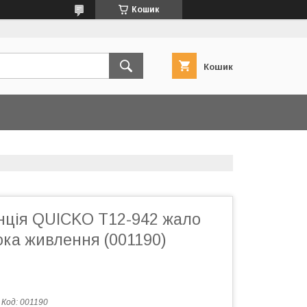
Кошик
Кошик
нція QUICKO T12-942 жало
ока живлення (001190)
Код:
001190