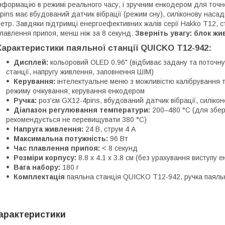
нформацію в режимі реального часу, і зручним енкодером для точн
pins має вбудований датчик вібрації (режим сну), силіконову насад
етр. Завдяки підтримці енергоефективних жалів серії Hakko T12, с
лавлення припоя, менш ніж за 8 секунд.
Зверніть увагу: блок ж
Характеристики паяльної станції QUICKO T12-942:
Дисплей:
кольоровий OLED 0.96" (відбиває задану та поточн
станції, напругу живлення, заповнення ШІМ)
Керування:
інтелектуальне меню з можливістю калібрування 
режиму очікування; керування енкодером
Ручка:
роз'єм GX12-4pins, вбудований датчик вібрації, силікон
Діапазон регулювання температури:
200–480 °C (для збер
рекомендується не перевищувати 380 °C)
Напруга живлення:
24 В, струм 4 А
Максимальна потужність:
96 Вт
Час плавлення припоя:
< 8 секунд
Розміри корпусу:
8.8 х 4.1 х 3.8 см (без урахування виступу 
Вага набору:
180 г
Комплектація
паяльна станція QUICKO T12-942, ручка паяльн
арактеристики