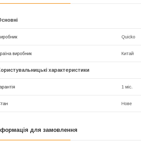
Основні
иробник
Quicko
раїна виробник
Китай
Користувальницькі характеристики
арантія
1 міс.
Стан
Нове
нформація для замовлення