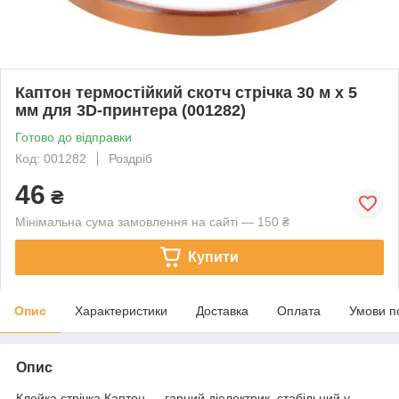
Каптон термостійкий скотч стрічка 30 м x 5
мм для 3D-принтера (001282)
Готово до відправки
Код: 001282
Роздріб
46
₴
Мінімальна сума замовлення на сайті — 150 ₴
Купити
Опис
Характеристики
Доставка
Оплата
Умови п
Опис
Клейка стрічка Каптон — гарний діелектрик, стабільний у