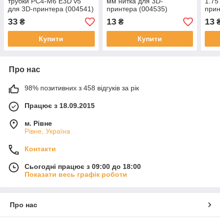
трубки PC4-M6 E3D v5
мм нитка для 3D-
1.75
для 3D-принтера (004541)
принтера (004535)
прин
33
13
13
₴
₴
Купити
Купити
Про нас
98% позитивних з 458 відгуків за рік
Працює з 18.09.2015
м. Рівне
Рівне, Україна
Контакти
Сьогодні працює з 09:00 до 18:00
Показати весь графік роботи
Про нас