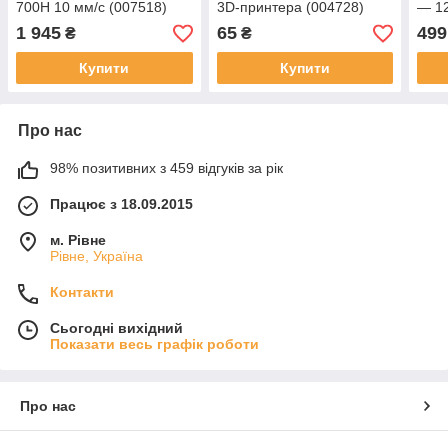
700Н 10 мм/с (007518)
3D-принтера (004728)
— 12
воль
1 945
65
499
₴
₴
Купити
Купити
Про нас
98% позитивних з 459 відгуків за рік
Працює з 18.09.2015
м. Рівне
Рівне, Україна
Контакти
Сьогодні вихідний
Показати весь графік роботи
Про нас