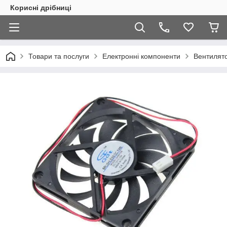
Корисні дрібниці
Товари та послуги
Електронні компоненти
Вентилято