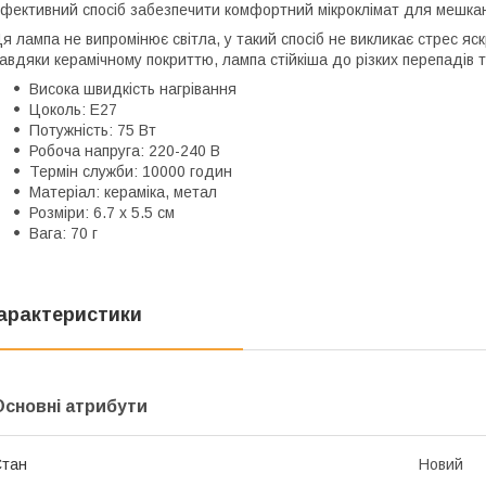
фективний спосіб забезпечити комфортний мікроклімат для мешкан
я лампа не випромінює світла, у такий спосіб не викликає стрес яск
авдяки керамічному покриттю, лампа стійкіша до різких перепадів 
Висока швидкість нагрівання
Цоколь: E27
Потужність: 75 Вт
Робоча напруга: 220-240 В
Термін служби: 10000 годин
Матеріал: кераміка, метал
Розміри: 6.7 x 5.5 см
Вага: 70 г
арактеристики
Основні атрибути
Стан
Новий