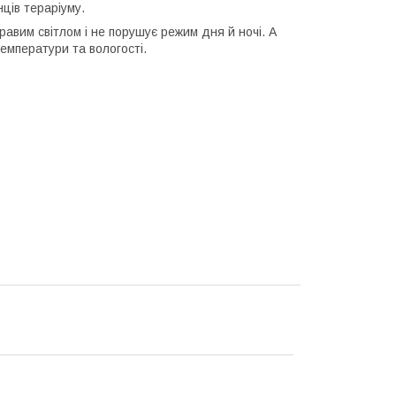
ців тераріуму.
равим світлом і не порушує режим дня й ночі. А
температури та вологості.