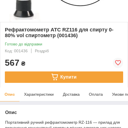
Рефрактомометр ATC RZ116 для спирту 0-
80% vol спиртометр (001436)
Готово до відправки
Код: 001436
Роздріб
567
₴
Купити
Опис
Характеристики
Доставка
Оплата
Умови п
Опис
Портативний ручний рефрактомометр RZ-116 — прилад для
визначення концентрації спирту в міцних алкогольних напоях.