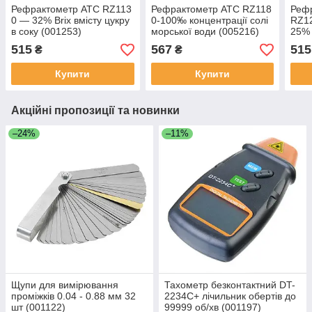
Рефрактометр ATC RZ113
Рефрактометр ATC RZ118
Реф
0 — 32% Brix вмісту цукру
0-100‰ концентрації солі
RZ12
в соку (001253)
морської води (005216)
25% 
(001
515
567
515
₴
₴
Купити
Купити
Акційні пропозиції та новинки
–24%
–11%
Щупи для вимірювання
Тахометр безконтактний DT-
проміжків 0.04 - 0.88 мм 32
2234C+ лічильник обертів до
шт (001122)
99999 об/хв (001197)