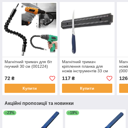
Магнітний тримач для біт
Магнітний тримач
Магн
гнучкий 30 см (001224)
кріплення планка для
ножі
ножів інструментів 33 см
(000
(000917)
72
117
126
₴
₴
Купити
Купити
Акційні пропозиції та новинки
–23%
–19%