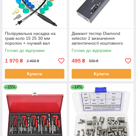
Полірувальна насадка на
Діамант тестер Diamond
граві коло 15 25 30 мм
selector 2 визначення
поролон + гнучкий вал
автентичності коштовного
(006242)
каміння (001095)
Готово до відправки
Готово до відправки
1 970
495
₴
₴
2 400 ₴
590 ₴
Купити
Купити
–15%
–14%