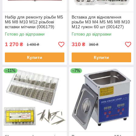
Набір для ремонту різьби M5
Вставка для відновлення
M6 M8 M10 M12 різьбові
різьби М3 М4 М5 М6 М8 М10
вставки мітчики (006179)
М12 гужон 60 шт (001427)
Готово до відправки
Готово до відправки
1 270
310
₴
₴
1 490 ₴
360 ₴
Купити
Купити
–11%
–7%