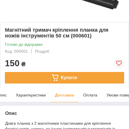
Магнітний тримач кріплення планка для
ножів інструментів 50 см (000601)
Готово до відправки
Код: 000601
Роздріб
150
₴
Купити
пис
Характеристики
Доставка
Оплата
Умови пове
Опис
Довга планка з 2 магнітними пластинами для кріплення
безлічі ножів, ножиць та інших інструментів із матеріалів із