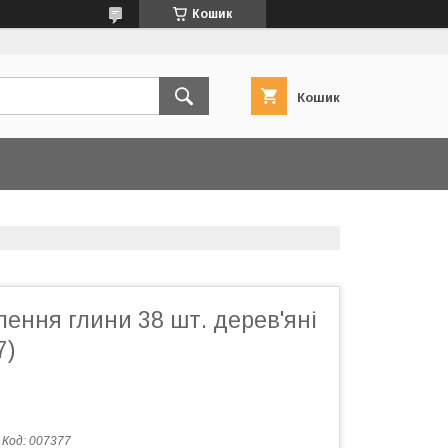
Кошик
Кошик
лення глини 38 шт. дерев'яні
7)
Код:
007377