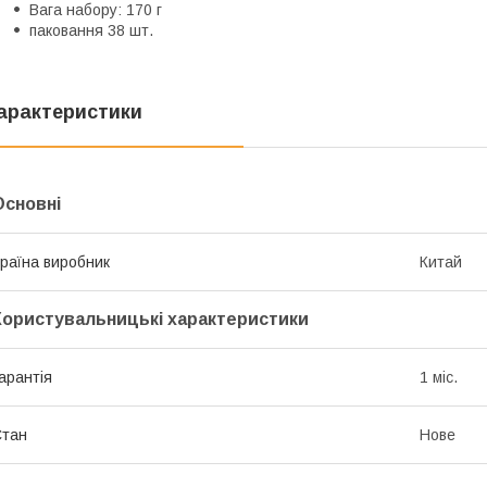
Вага набору: 170 г
паковання 38 шт.
арактеристики
Основні
раїна виробник
Китай
Користувальницькі характеристики
арантія
1 міс.
Стан
Нове