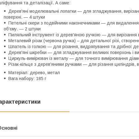
ліфування та деталізації. А саме:
Дерев'яні моделювальні лопатки — для згладжування, вирізан
поверхні. — 4 штуки
Петельні скери з подвійними наконечниками — для видалення
об'єму. — 2 штуки
Пиляльний інструмент із дерев'яною ручкою — для вирізання 
Металевий різак (червона ручка) – для детальної різі, створенн
Шпатель із голкою — для різання, видряпування та дрібної дет
Дерев'яні шкребки — для згладжування великих поверхонь і ви
Циркуль-вимірювач із металу — для точного вимірювання діаме
Різак-кільце з дерев'яними ручками — для різання циліндрів, 
Матеріал: дерево, метал
Вага набору: 185 г
арактеристики
Основні