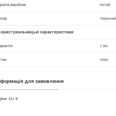
раїна виробник
Китай
олір
Червони
Користувальницькі характеристики
арантія
1 міс.
Стан
Нове
нформація для замовлення
іна:
431 ₴