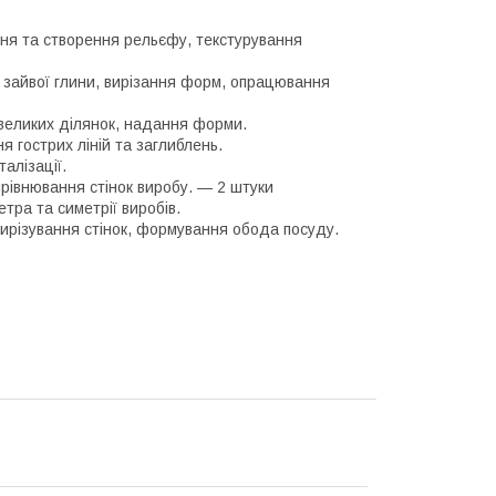
ня та створення рельєфу, текстурування
 зайвої глини, вирізання форм, опрацювання
великих ділянок, надання форми.
я гострих ліній та заглиблень.
алізації.
рівнювання стінок виробу. — 2 штуки
тра та симетрії виробів.
вирізування стінок, формування обода посуду.