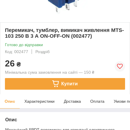
Перемикач, тумблер, вимикач живлення MTS-
103 250 В 3 А ON-OFF-ON (002477)
Готово до відправки
Код: 002477
Роздріб
26
₴
Мінімальна сума замовлення на сайті — 150 ₴
Купити
Опис
Характеристики
Доставка
Оплата
Умови п
Опис
Механічний SPDT-перемикач для комутації електричного