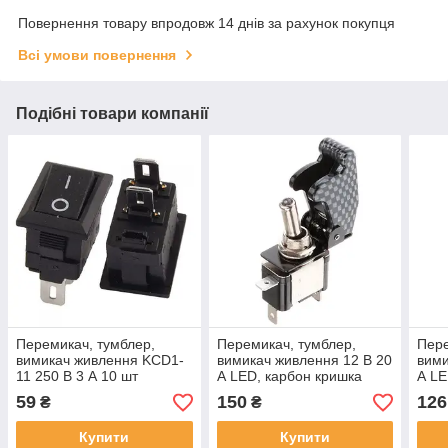
Повернення товару впродовж 14 днів за рахунок покупця
Всі умови повернення
Подібні товари компанії
Перемикач, тумблер,
Перемикач, тумблер,
Пере
вимикач живлення KCD1-
вимикач живлення 12 В 20
вими
11 250 В 3 А 10 шт
А LED, карбон кришка
А LE
(002459)
(002526)
59
150
126
₴
₴
Купити
Купити