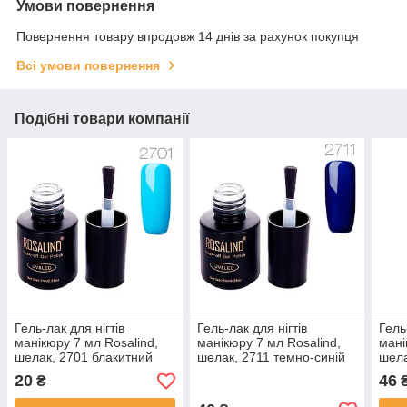
Умови повернення
Повернення товару впродовж 14 днів за рахунок покупця
Всі умови повернення
Подібні товари компанії
Гель-лак для нігтів
Гель-лак для нігтів
Гель
манікюру 7 мл Rosalind,
манікюру 7 мл Rosalind,
мані
шелак, 2701 блакитний
шелак, 2711 темно-синій
шела
(002073)
(002100)
(002
20
46
₴