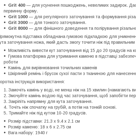
Grit 400
— для усунення пошкоджень, невеликих задирок. Дасть
первинну форму.
Grit 1000
— для регулярного заточування та формування різал
Grit 3000
— для тонкого заточування.
Grit 8000
— для фінішного доведення та полірування різальної
рямокутна підставка обладнана гумовою підкладкою для уникненн
ута заточування ножа, який дасть змогу точити ніж під правильним 
Можливість вивести кут заточування від 15 до 20 градусів на к
Гумова платформа для утримання каменю в підставці забезпечи
роботи
Камінь для вирівнювання точильних каменів
Шкіряний ремінь і брусок сухої пасти з тканиною для нанесен
оротка інструкція використання:
Замочіть камінь у воді, не менш ніж на 15 хвилин (намагають в
Змочуйте камінь водою під час заточування, щоб запобігти пе
Закріпіть напрямну для кута заточування.
Точіть ніж спочатку на грубій, а потім на тонкій основі.
Тримайте ніж під кутом 10-20 градусів.
Розмір підставки: 21.3 x 9.4 x 2.1 см
Розмір каменю: 18 х 6 х 2.75 см
Вага набору: 1940 г