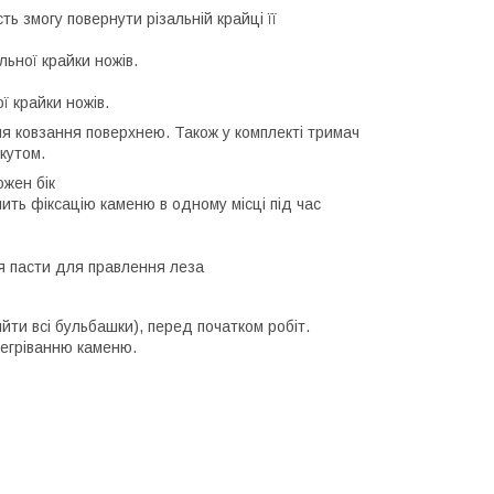
 змогу повернути різальній крайці її
ьної крайки ножів.
 крайки ножів.
я ковзання поверхнею. Також у комплекті тримач
кутом.
ожен бік
ть фіксацію каменю в одному місці під час
ня пасти для правлення леза
ийти всі бульбашки), перед початком робіт.
регріванню каменю.