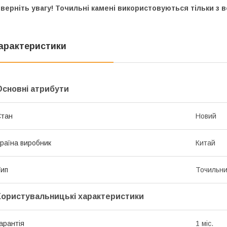
верніть увагу! Точильні камені використовуються тільки з 
арактеристики
Основні атрибути
Стан
Новий
раїна виробник
Китай
ип
Точильни
Користувальницькі характеристики
арантія
1 міс.