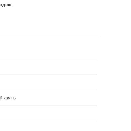
водою.
й камінь