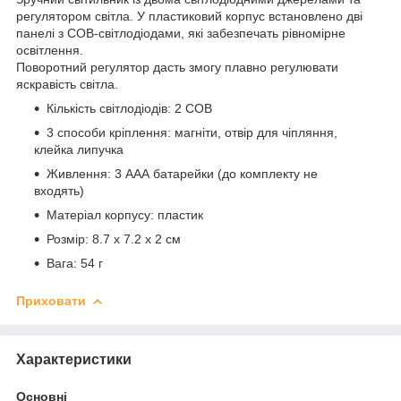
регулятором світла. У пластиковий корпус встановлено дві
панелі з COB-світлодіодами, які забезпечать рівномірне
освітлення.
Поворотний регулятор дасть змогу плавно регулювати
яскравість світла.
Кількість світлодіодів: 2 COB
3 способи кріплення: магніти, отвір для чіпляння,
клейка липучка
Живлення: 3 ААА батарейки (до комплекту не
входять)
Матеріал корпусу: пластик
Розмір: 8.7 х 7.2 х 2 см
Вага: 54 г
Приховати
Характеристики
Основні