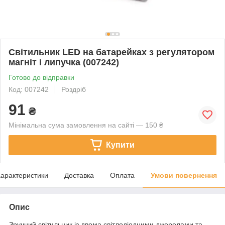
Світильник LED на батарейках з регулятором
магніт і липучка (007242)
Готово до відправки
Код: 007242
Роздріб
91
₴
Мінімальна сума замовлення на сайті — 150 ₴
Купити
арактеристики
Доставка
Оплата
Умови повернення
Опис
Зручний світильник із двома світлодіодними джерелами та