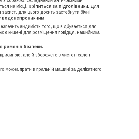
ожі з собакою. Обладнаний антиковзними
ься на місці.
Кріпиться за підголівники.
Для
захист, для цього досить застебнути бічні
є
водонепроникним
.
абезпечить видимість того, що відбувається для
ож є кишені для розміщення повідця, нашийника
я ременів безпеки.
 приємною, але й збережете в чистоті салон
го можна прати в пральній машині за делікатного