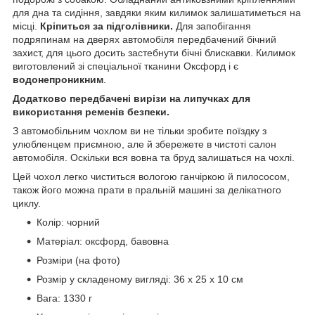
для дна та сидіння, завдяки яким килимок залишатиметься на
місці.
Кріпиться за підголівники.
Для запобігання
подряпинам на дверях автомобіля передбачений бічний
захист, для цього досить застебнути бічні блискавки. Килимок
виготовлений зі спеціальної тканини Оксфорд і є
водонепроникним
.
Додатково передбачені вирізи на липучках для
використання ременів безпеки.
З автомобільним чохлом ви не тільки зробите поїздку з
улюбленцем приємною, але й збережете в чистоті салон
автомобіля. Оскільки вся вовна та бруд залишаться на чохлі.
Цей чохол легко чиститься вологою ганчіркою й пилососом,
також його можна прати в пральній машині за делікатного
циклу.
Колір: чорний
Матеріал: оксфорд, бавовна
Розміри (на фото)
Розмір у складеному вигляді: 36 х 25 х 10 см
Вага: 1330 г