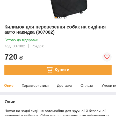
Килимок для перевезення собак на сидіння
авто накидка (007082)
Готово до відправки
Код: 007082
Роздріб
720
₴
Купити
Опис
Характеристики
Доставка
Оплата
Умови п
Опис
Чохол на задні сидіння автомобіля для зручної й безпечної
подорожі з собакою. Обладнаний антиковзними кріпленнями