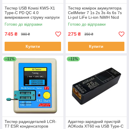
Тестер USB Kowsi KWS-X1
Тестер комірок акумулятора
Type-C PD QC 4.0
CellMeter 7 1s 2s 3s 4s 6s 7s
вимірювання струму напруги
Li-pol LiFe Li-ion NiMH Nicd
потужності (007648)
(001077)
Готово до відправки
Готово до відправки
745
275
₴
₴
980 ₴
350 ₴
Купити
Купити
–11%
–11%
Тестер радиодеталей LCR-
Адаптер-зарядний пристрій
T7 ESR конденсаторов
AOKoda XT60 на USB Type-C