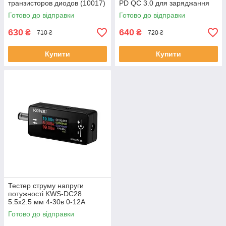
транзисторов диодов (10017)
PD QC 3.0 для заряджання
ґаджетів від LiPo
Готово до відправки
Готово до відправки
акумуляторів (007884)
630
640
₴
₴
710 ₴
720 ₴
Купити
Купити
Тестер струму напруги
потужності KWS-DC28
5.5x2.5 мм 4-30в 0-12А
(007327)
Готово до відправки