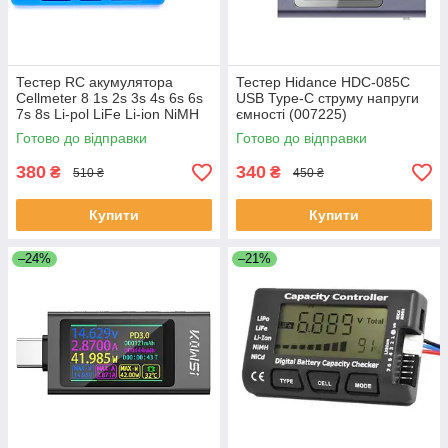
Тестер RC акумулятора
Тестер Hidance HDC-085C
Cellmeter 8 1s 2s 3s 4s 6s 6s
USB Type-C струму напруги
7s 8s Li-pol LiFe Li-ion NiMH
ємності (007225)
Nicd (10046)
Готово до відправки
Готово до відправки
380
340
₴
₴
510 ₴
450 ₴
Купити
Купити
–24%
–21%