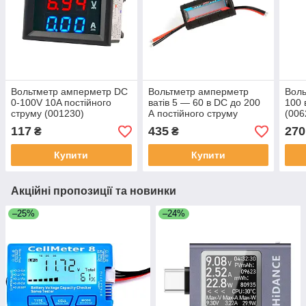
Вольтметр амперметр DC
Вольтметр амперметр
Воль
0-100V 10A постійного
ватів 5 — 60 в DC до 200
100 
струму (001230)
А постійного струму
(006
(007202)
117
435
270
₴
₴
Купити
Купити
Акційні пропозиції та новинки
–25%
–24%