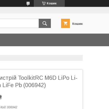
Кошик
Кошик
стрій ToolkitRC M6D LiPo Li-
 LiFe Pb (006942)
₴
Код:
006942