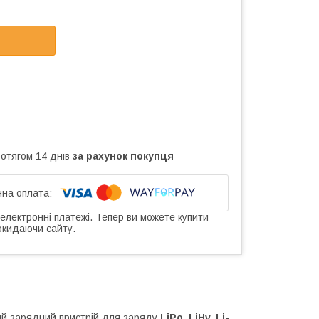
ротягом 14 днів
за рахунок покупця
 електронні платежі. Тепер ви можете купити
окидаючи сайту.
й зарядний пристрій для заряду
LiPo, LiHv, Li-