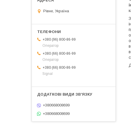
i
к
Рівне, Україна
З
і
п
о
+380 (96) 800-86-99
о
Оператор
в
в
+380 (66) 800-86-99
с
Оператор
Д
+380 (66) 800-86-99
Signal
+380668008699
+380668008699