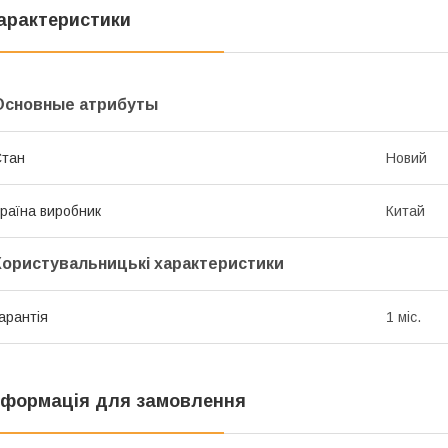
арактеристики
Основные атрибуты
Стан
Новий
раїна виробник
Китай
Користувальницькі характеристики
арантія
1 міс.
нформація для замовлення