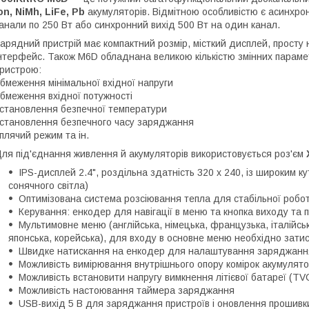
on, NiMh, LiFe, Pb
акумуляторів. Відмітною особливістю є асинхро
анали по 250 Вт або синхронний вихід 500 Вт на один канал.
арядний пристрій має компактний розмір, місткий дисплей, просту
нтерфейс. Також M6D обладнана великою кількістю змінних парамет
ристрою:
бмеження мінімальної вхідної напруги
бмеження вхідної потужності
становлення безпечної температури
становлення безпечного часу заряджання
плячий режим та ін.
ля під'єднання живлення й акумуляторів використовується роз'єм
IPS-дисплей 2.4", роздільна здатність 320 x 240, із широким к
сонячного світла)
Оптимізована система розсіювання тепла для стабільної робот
Керування: енкодер для навігації в меню та кнопка виходу та
Мультимовне меню (англійська, німецька, французька, італійська
японська, корейська), для входу в основне меню необхідно зати
Швидке натискання на енкодер для налаштування заряджання
Можливість вимірювання внутрішнього опору комірок акумулят
Можливість встановити напругу вимкнення літієвої батареї (TV
Можливість настоювання таймера заряджання
USB-вихід 5 В для заряджання пристроїв і оновлення прошивки,