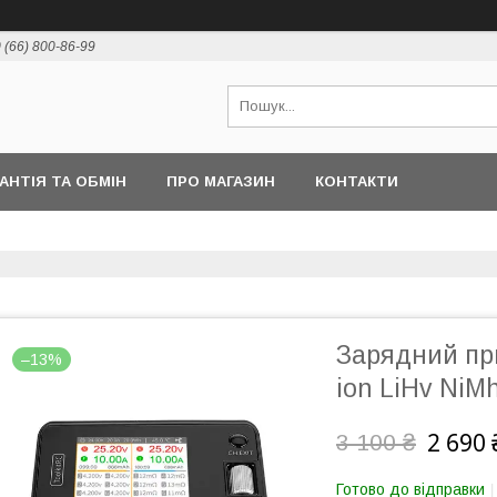
 (66) 800-86-99
РАНТІЯ ТА ОБМІН
ПРО МАГАЗИН
КОНТАКТИ
Зарядний при
–13%
ion LiHv NiMh
2 690 
3 100 ₴
Готово до відправки