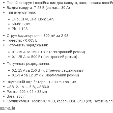
Постійна струм і постійна вихідна напруга, настроювана постій
Вхідна напруга: 7-28 В (за макс. 30 A)
Тип акумулятора:
LiPo, LiHV, LiFe, Lion: 1-6S
NiMh: 1-16S
Pb: 1-10S
Струм балансування: 800 мА за 2-6S
Точність: <0.005 В
Потужність заряджання:
0.1-15 А за 250 Вт x 2 (асинхронний режим)
0.1-25 А за 500 Вт (синхронний режим)
Потужність розряджання:
0.1-15 A за 250 Вт x 2 (режим рециркуляції)
0.1-3 A за 12 Вт x 2 (нормальний режим)
Внутрішній опір батареї: 1-100 mR за 1-6S
USB: 2.1 A за 5 В, USB3.0
Розмір: 101 x 69 x 33 мм
Вага: 230 г
Комплектація: ToolkitRC M6D, кабель USB-USB (см), захисна плі
нструкція