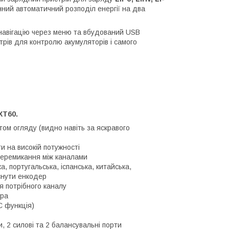
нний автоматичний розподіл енергії на два
 навігацію через меню та вбудований USB
рів для контролю акумуляторів і самого
XT60.
утом огляду (видно навіть за яскравого
и на високій потужності
 перемикання між каналами
, португальська, іспанська, китайська,
снути енкодер
 потрібного каналу
ора
C функція)
 2 силові та 2 балансувальні порти