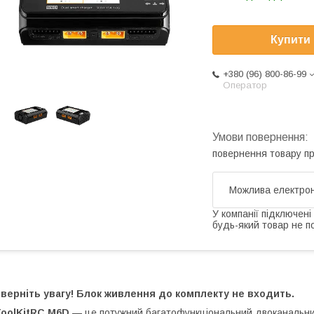
Купити
+380 (96) 800-86-99
Оператор
повернення товару п
У компанії підключені
будь-який товар не п
верніть увагу! Блок живлення до комплекту не входить.
ToolKitRC M6D
— це потужний багатофункціональний двоканальни