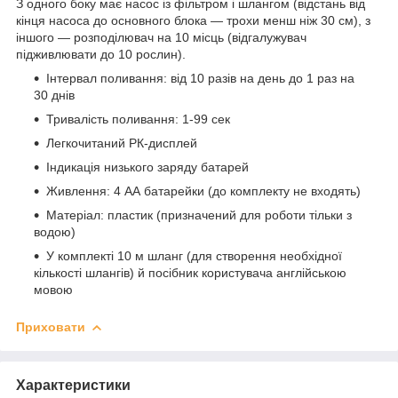
З одного боку має насос із фільтром і шлангом (відстань від
кінця насоса до основного блока — трохи менш ніж 30 см), з
іншого — розподілювач на 10 місць (відгалужувач
підживлювати до 10 рослин).
Інтервал поливання: від 10 разів на день до 1 раз на
30 днів
Тривалість поливання: 1-99 сек
Легкочитаний РК-дисплей
Індикація низького заряду батарей
Живлення: 4 АА батарейки (до комплекту не входять)
Матеріал: пластик (призначений для роботи тільки з
водою)
У комплекті 10 м шланг (для створення необхідної
кількості шлангів) й посібник користувача англійською
мовою
Приховати
Характеристики