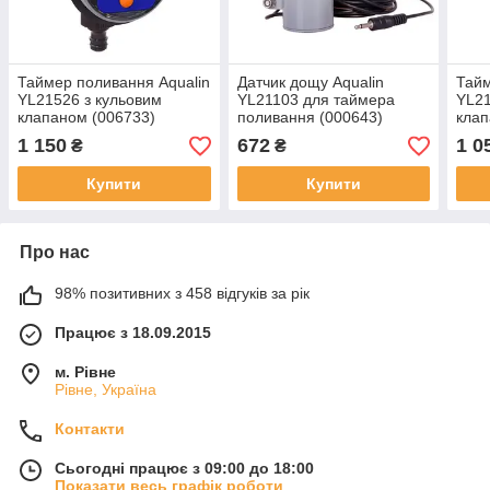
Таймер поливання Aqualin
Датчик дощу Aqualin
Тайм
YL21526 з кульовим
YL21103 для таймера
YL21
клапаном (006733)
поливання (000643)
клап
1 150
672
1 0
₴
₴
Купити
Купити
Про нас
98% позитивних з 458 відгуків за рік
Працює з 18.09.2015
м. Рівне
Рівне, Україна
Контакти
Сьогодні працює з 09:00 до 18:00
Показати весь графік роботи