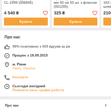
CL-1999 (006845)
мм 50 см 50 шт. з флюсом
16X 
(001205)
шле
під'
4 540
325
210
₴
₴
(001
Купити
Купити
Про нас
98% позитивних з 459 відгуків за рік
Працює з 18.09.2015
м. Рівне
Рівне, Україна
Контакти
Сьогодні вихідний
Показати весь графік роботи
Про нас