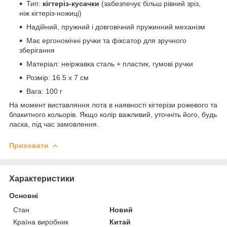
Тип:
кігтеріз-кусачки
(забезпечує більш рівний зріз,
ніж кігтеріз-ножиці)
Надійний, пружний і довговічний пружинний механізм
Має ергономічні ручки та фіксатор для зручного
зберігання
Матеріал: неіржавка сталь + пластик, гумові ручки
Розмір: 16.5 x 7 см
Вага: 100 г
На момент виставляння лота в наявності кігтерізи рожевого та
блакитного кольорів. Якщо колір важливий, уточніть його, будь
ласка, під час замовлення.
Приховати
Характеристики
Основні
Стан
Новий
Країна виробник
Китай