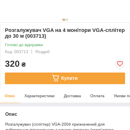
Розгалужувач VGA на 4 монітори VGA-сплітер
до 30 м (003713)
Готово до відправки
Код: 003713
Роздріб
320
₴
Купити
Опис
Характеристики
Доставка
Оплата
Умови п
Опис
Розгалужувач (спліттер) VGA-2004 призначений для
дублювання відеосигналу з одного джерела (комп'ютера,