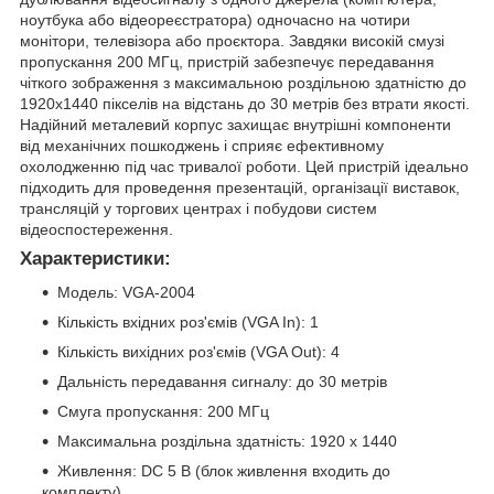
ноутбука або відеореєстратора) одночасно на чотири
монітори, телевізора або проєктора. Завдяки високій смузі
пропускання 200 МГц, пристрій забезпечує передавання
чіткого зображення з максимальною роздільною здатністю до
1920х1440 пікселів на відстань до 30 метрів без втрати якості.
Надійний металевий корпус захищає внутрішні компоненти
від механічних пошкоджень і сприяє ефективному
охолодженню під час тривалої роботи. Цей пристрій ідеально
підходить для проведення презентацій, організації виставок,
трансляцій у торгових центрах і побудови систем
відеоспостереження.
Характеристики:
Модель: VGA-2004
Кількість вхідних роз'ємів (VGA In): 1
Кількість вихідних роз'ємів (VGA Out): 4
Дальність передавання сигналу: до 30 метрів
Смуга пропускання: 200 МГц
Максимальна роздільна здатність: 1920 х 1440
Живлення: DC 5 В (блок живлення входить до
комплекту)