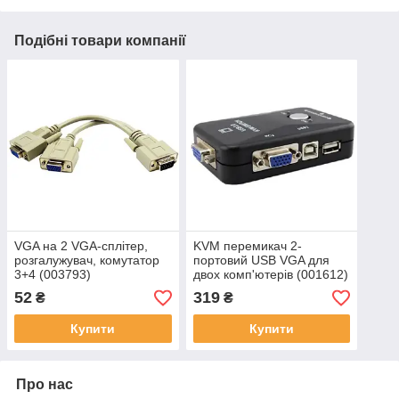
Подібні товари компанії
VGA на 2 VGA-сплітер,
KVM перемикач 2-
розгалужувач, комутатор
портовий USB VGA для
3+4 (003793)
двох комп'ютерів (001612)
52
319
₴
₴
Купити
Купити
Про нас