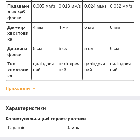
Подаванн
0.005 мм/з
0.013 мм/з
0.024 мм/з
0.032 мм/з
я на зуб
фрези
Діаметр
4 мм
4 мм
6 мм
8 мм
хвостови
ка
Довжина
5 см
5 см
5 см
6 см
фрези
Тип
циліндрич
циліндрич
циліндрич
циліндрич
хвостови
ний
ний
ний
ний
ка
Приховати
Характеристики
Користувальницькі характеристики
Гарантія
1 міс.