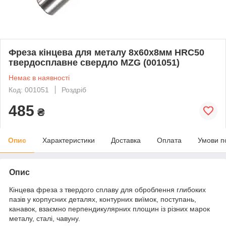
Фреза кінцева для металу 8x60x8мм HRC50
твердосплавне свердло MZG (001051)
Немає в наявності
Код: 001051
Роздріб
485
₴
Опис
Характеристики
Доставка
Оплата
Умови п
Опис
Кінцева фреза з твердого сплаву для оброблення глибоких
пазів у корпусних деталях, контурних виїмок, поступань,
канавок, взаємно перпендикулярних площин із різних марок
металу, сталі, чавуну.