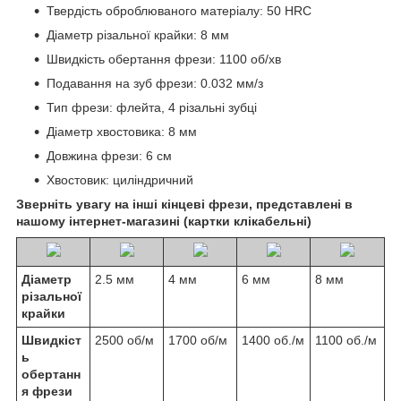
Твердість оброблюваного матеріалу: 50 HRС
Діаметр різальної крайки: 8 мм
Швидкість обертання фрези: 1100 об/хв
Подавання на зуб фрези: 0.032 мм/з
Тип фрези: флейта, 4 різальні зубці
Діаметр хвостовика: 8 мм
Довжина фрези: 6 см
Хвостовик: циліндричний
Зверніть увагу на інші кінцеві фрези, представлені в
нашому інтернет-магазині (картки клікабельні)
Діаметр
2.5 мм
4 мм
6 мм
8 мм
різальної
крайки
Швидкіст
2500 об/м
1700 об/м
1400 об./м
1100 об./м
ь
обертанн
я фрези