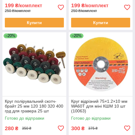
199
199
₴/комплект
₴/комплект
250 ₴/комплект
250 ₴/комплект
Купити
Купити
–20%
–20%
Круг полірувальний скотч-
Круг відрізний 75×1.2×10 мм
брайт 25 мм 120 180 320 400
WA60T для міні КШМ 10 шт
грд для гравера 25 шт
(10063)
(001222)
Готово до відправки
Готово до відправки
280
300
₴
₴
350 ₴
375 ₴