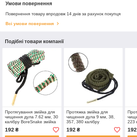
Умови повернення
Повернення товару впродовж 14 днів за рахунок покупця
Всі умови повернення
Подібні товари компанії
Протягування змійка для
Протяжка змійка для
Прот
чищення дула 7.62 мм, 30
чищення дула 9 мм, 38,
чище
калібру BoreSnake змійка
357, 380 калібру
223 
(003464)
BoreSnake змійка (003611)
змій
192
192
192
₴
₴