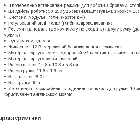
4 попередньо встановлені режими для роботи з бровами, столі
Швидкість роботи: 50-250 уд./сек (налаштовувана з кроком 10),
Система: модульні голки (картриджі)
Регульований виліт голки (глибина проколювання)
Роз'єми під педаль (до комплекту не входить) і другу ручку (д
можуть)
Функція секундоміра
Живлення: 12 В, мережевий блок живлення в комплекті
Матеріал корпусу панелі: ударостійкий пластик + антиковзні ні
Матеріал корпусу ручки: алюміній
Розмір панелі: 16.8 х 10.3 х 5.3 см
Розмір ручки: 11.6 х 1.9 см
Вага панелі: 350 г
Вага ручки: 60 г
У комплекті також кабель під'єднання та чохол для ручки, 10 м
користування англійською мовою
арактеристики