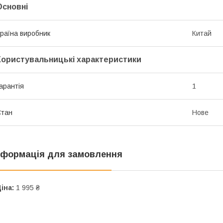
Основні
раїна виробник
Китай
Користувальницькі характеристики
арантія
1
Стан
Нове
нформація для замовлення
іна:
1 995 ₴