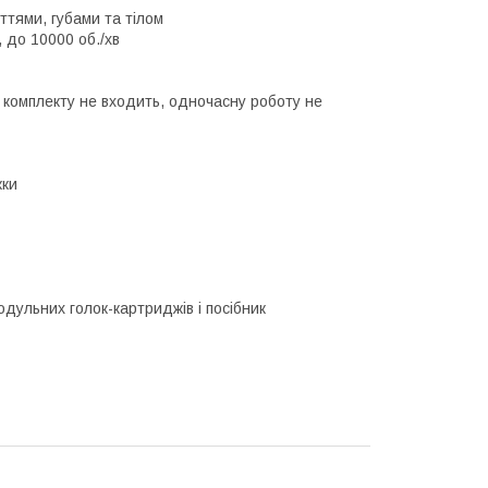
ттями, губами та тілом
 до 10000 об./хв
о комплекту не входить, одночасну роботу не
жки
одульних голок-картриджів і посібник