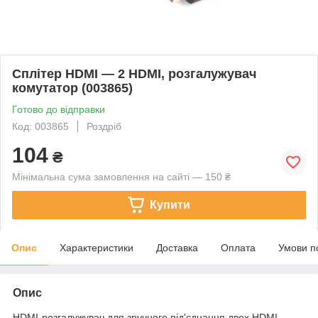
Сплітер HDMI — 2 HDMI, розгалужувач
комутатор (003865)
Готово до відправки
Код: 003865
Роздріб
104
₴
Мінімальна сума замовлення на сайті — 150 ₴
Купити
Опис
Характеристики
Доставка
Оплата
Умови п
Опис
HDMI-розгалужувач для зручного під'єднання двох HDMI-