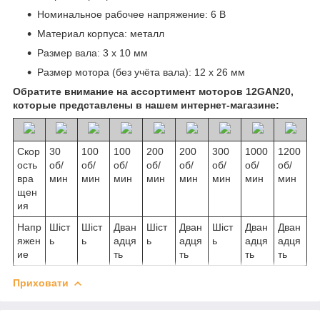
Номинальное рабочее напряжение: 6 В
Материал корпуса: металл
Размер вала: 3 х 10 мм
Размер мотора (без учёта вала): 12 х 26 мм
Обратите внимание на ассортимент моторов 12GAN20,
которые представлены в нашем интернет-магазине:
Скор
30
100
100
200
200
300
1000
1200
ость
об/
об/
об/
об/
об/
об/
об/
об/
вра
мин
мин
мин
мин
мин
мин
мин
мин
щен
ия
Напр
Шіст
Шіст
Дван
Шіст
Дван
Шіст
Дван
Дван
яжен
ь
ь
адця
ь
адця
ь
адця
адця
ие
ть
ть
ть
ть
Приховати