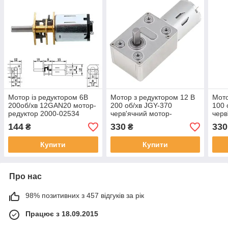
Мотор із редуктором 6В
Мотор з редуктором 12 В
Мото
200об/хв 12GAN20 мотор-
200 об/хв JGY-370
100 
редуктор 2000-02534
черв'ячний мотор-
черв
редуктор (002904)
реду
144
330
330
₴
₴
Купити
Купити
Про нас
98% позитивних з 457 відгуків за рік
Працює з 18.09.2015