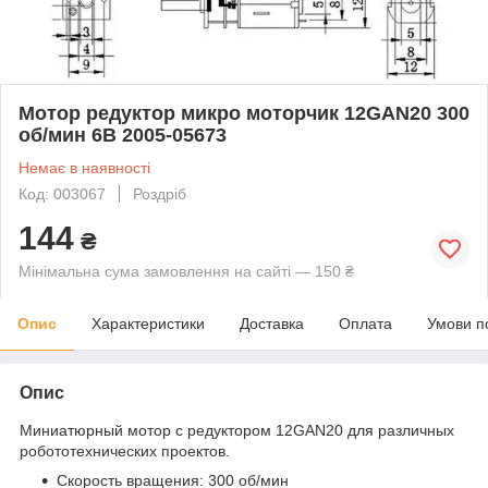
Мотор редуктор микро моторчик 12GAN20 300
об/мин 6В 2005-05673
Немає в наявності
Код: 003067
Роздріб
144
₴
Мінімальна сума замовлення на сайті — 150 ₴
Опис
Характеристики
Доставка
Оплата
Умови п
Опис
Миниатюрный мотор с редуктором 12GAN20 для различных
робототехнических проектов.
Скорость вращения: 300 об/мин