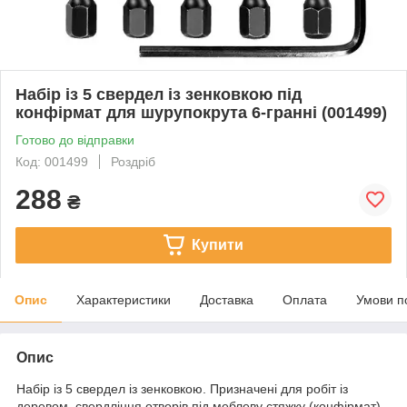
Набір із 5 свердел із зенковкою під
конфірмат для шурупокрута 6-гранні (001499)
Готово до відправки
Код: 001499
Роздріб
288
₴
Купити
Опис
Характеристики
Доставка
Оплата
Умови п
Опис
Набір із 5 свердел із зенковкою. Призначені для робіт із
деревом, свердління отворів під меблеву стяжку (конфірмат)