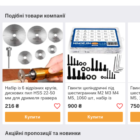
Подібні товари компанії
Набір із 6 відрізних кругів,
Гвинти циліндричні під
Гвин
дискових пил HSS 22-50
шестигранник М2 М3 М4
шес
мм для дримеля гравера
М5, 1060 шт., набір із
М5, 
(001254)
гайками (006101)
гайк
216
900
750
₴
₴
Купити
Купити
Акційні пропозиції та новинки