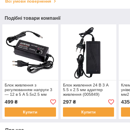
Всі умови повернення
Подібні товари компанії
Блок живлення з
Блок живлення 24 В 3 А
Кле
регулюванням напруги 3
5.5 х 2.5 мм адаптер
унів
— 12 в 5 А 5.5x2.5 мм
живлення (005849)
мм2 
вольтметр (004771)
шт (
499
297
435
₴
₴
Купити
Купити