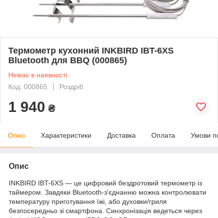
Термометр кухонний INKBIRD IBT-6XS
Bluetooth для BBQ (000865)
Немає в наявності
Код: 000865
Роздріб
1 940
₴
Опис
Характеристики
Доставка
Оплата
Умови п
Опис
INKBIRD IBT-6XS — це цифровий бездротовий термометр із
таймером. Завдяки Bluetooth-з'єднанню можна контролювати
температуру приготування їжі, або духовки/гриля
безпосередньо зі смартфона. Синхронізація ведеться через