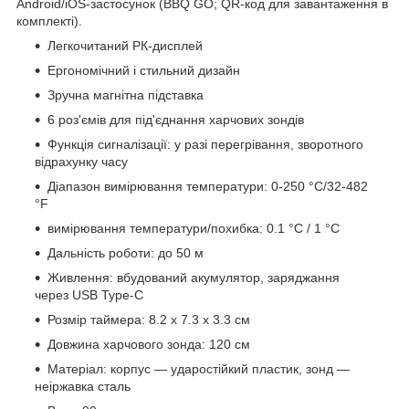
Android/iOS-застосунок (BBQ GO; QR-код для завантаження в
комплекті).
Легкочитаний РК-дисплей
Ергономічний і стильний дизайн
Зручна магнітна підставка
6 роз'ємів для під'єднання харчових зондів
Функція сигналізації: у разі перегрівання, зворотного
відрахунку часу
Діапазон вимірювання температури: 0-250 °C/32-482
°F
вимірювання температури/похибка: 0.1 °C / 1 °C
Дальність роботи: до 50 м
Живлення: вбудований акумулятор, заряджання
через USB Type-C
Розмір таймера: 8.2 х 7.3 х 3.3 см
Довжина харчового зонда: 120 см
Матеріал: корпус — ударостійкий пластик, зонд —
неіржавка сталь